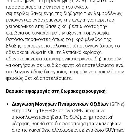
Τυποποιημένη Τιμή Πρόσληψης ή SUV). Βοηθά στον
προσδιορισμό της έκτασης του όγκου,
συμπεριλαμβανομένης της διήθησης των λεμφαδένων,
μειώνοντας ενδεχομένως την ανάγκη για περιττές
χειρουργικές επεμβάσεις και βελτιώνοντας την
ακρίβεια σε σύγκριση με την αξονική τομογραφία. ​​
Ωστόσο, παράγοντες όπως το μικρό μέγεθος της
βλάβης, ορισμένοι ιστολογικοί τύποι όγκων (όπως το
αδενοκαρκίνωμα in situ ,τα λεπιδικά κυρίαρχα
αδενοκαρκινώματα, πνευμονικά καρκινοειδή) μπορούν
να οδηγήσουν σε ψευδώς αρνητικά αποτελέσματα, ενώ
οι φλεγμονώδεις διεργασίες μπορούν να προκαλέσουν
ψευδώς θετικά αποτελέσματα.
Βασικές εφαρμογές στη θωρακοχειρουργική:
Διάγνωση Μονήρων Πνευμονικών Οζιδίων
(SPNs):
Η πρόσληψη 18F-FDG σε ένα SPN μπορεί να
υποδηλώνει κακοήθεια. Το SUV, μια ημιποσοτική
μέτρηση, βοηθά στη διαφοροποίηση των καλοήθων
από τις κακοήθεις αλλοιώσεις, με ένα όριο SUVmax: