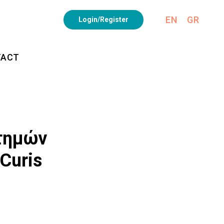
EN
GR
Login/Register
TACT
τημών
Curis