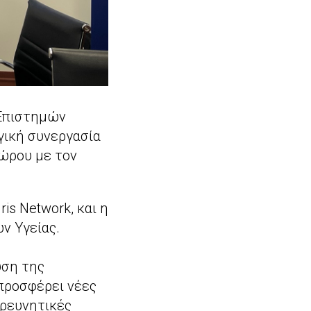
 Επιστημών
γική συνεργασία
χώρου με τον
is Network, και η
ν Υγείας.
υση της
 προσφέρει νέες
ερευνητικές