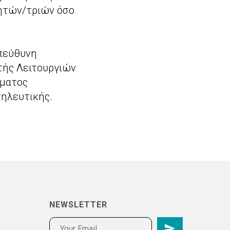
τητών/τριών όσο
Υπεύθυνη
τής Λειτουργιών
ήματος
σηλευτικής.
NEWSLETTER