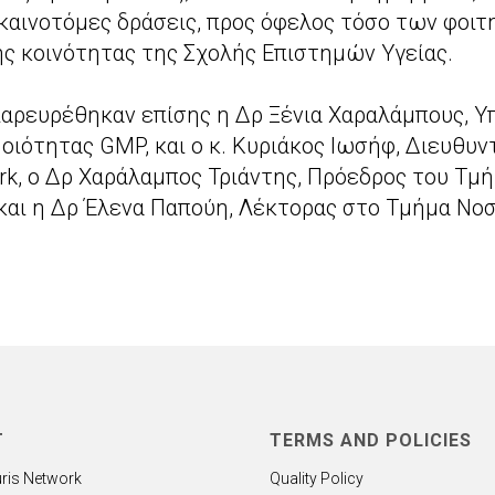
 καινοτόμες δράσεις, προς όφελος τόσο των φοι
ης κοινότητας της Σχολής Επιστημών Υγείας.
αρευρέθηκαν επίσης η Δρ Ξένια Χαραλάμπους, 
οιότητας GMP, και ο κ. Κυριάκος Ιωσήφ, Διευθυν
rk, ο Δρ Χαράλαμπος Τριάντης, Πρόεδρος του Τμ
και η Δρ Έλενα Παπούη, Λέκτορας στο Τμήμα Νο
T
TERMS AND POLICIES
ris Network
Quality Policy