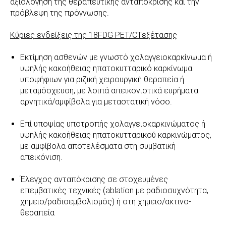
αξιολόγηση της θεραπευτικής ανταπόκρισης και την
πρόβλεψη της πρόγνωσης.
Κύριες ενδείξεις της 18FDG PET/CTεξέτασης
Εκτίμηση ασθενών με γνωστό χολαγγειοκαρκίνωμα ή
υψηλής κακοήθειας ηπατοκυτταρικό καρκίνωμα
υποψήφιων για ριζική χειρουργική θεραπεία ή
μεταμόσχευση, με λοιπά απεικονιστικά ευρήματα
αρνητικά/αμφίβολα για μεταστατική νόσο.
Επί υποψίας υποτροπής χολαγγειοκαρκινώματος ή
υψηλής κακοήθειας ηπατοκυτταρικού καρκινώματος,
με αμφίβολα αποτελέσματα στη συμβατική
απεικόνιση.
Έλεγχος ανταπόκρισης σε στοχευμένες
επεμβατικές τεχνικές (ablation με ραδιοσυχνότητα,
χημειο/ραδιοεμβολισμός) ή στη χημειο/ακτινο-
θεραπεία