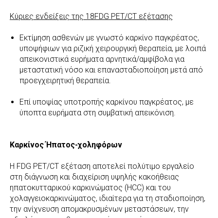
Κύριες ενδείξεις της 18FDG PET/CT εξέτασης
Εκτίμηση ασθενών με γνωστό καρκίνο παγκρέατος,
υποψήφιων για ριζική χειρουργική θεραπεία, με λοιπά
απεικονιστικά ευρήματα αρνητικά/αμφίβολα για
μεταστατική νόσο και επανασταδιοποίηση μετά από
προεγχειρητική θεραπεία.
Επί υποψίας υποτροπής καρκίνου παγκρέατος, με
ύποπτα ευρήματα στη συμβατική απεικόνιση.
Καρκίνος Ήπατος-χοληφόρων
Η FDG PET/CT εξέταση αποτελεί πολύτιμο εργαλείο
στη διάγνωση και διαχείριση υψηλής κακοήθειας
ηπατοκυτταρικού καρκινώματος (HCC) και του
χολαγγειοκαρκινώματος, ιδιαίτερα για τη σταδιοποίηση,
την ανίχνευση απομακρυσμένων μεταστάσεων, την