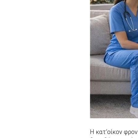
Η κατ’οίκον φρον