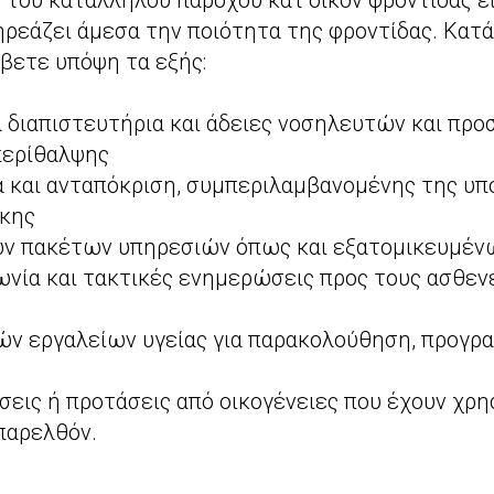
 του κατάλληλου παρόχου κατ’οίκον φροντίδας εί
ρεάζει άμεσα την ποιότητα της φροντίδας. Κατά
άβετε υπόψη τα εξής:
 διαπιστευτήρια και άδειες νοσηλευτών και πρ
περίθαλψης
 και ανταπόκριση, συμπεριλαμβανομένης της υπ
γκης
ών πακέτων υπηρεσιών όπως και εξατομικευμέν
ωνία και τακτικές ενημερώσεις προς τους ασθενεί
ν εργαλείων υγείας για παρακολούθηση, προγρα
σεις ή προτάσεις από οικογένειες που έχουν χρη
παρελθόν.