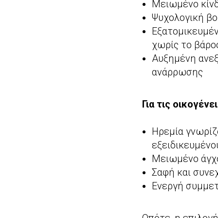
Μειωμένο κίν
Ψυχολογική βο
Εξατομικευμέν
χωρίς το βάρο
Αυξημένη ανεξ
ανάρρωσης
Για τις οικογέν
Ηρεμία γνωρίζ
εξειδικευμένο
Μειωμένο άγχο
Σαφή και συνε
Ενεργή συμμετ