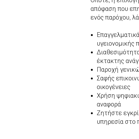
Οπότε, η επιλογή
απόφαση που επη
ενός παρόχου, λ
Επαγγελματικά
υγειονομικής 
Διαθεσιμότητα
έκτακτης ανά
Παροχή γενικ
Σαφής επικοιν
οικογένειες
Χρήση ψηφιακώ
αναφορά
Ζητήστε εγκρί
υπηρεσία στο 