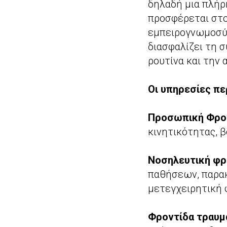
δηλαδή μια πλήρ
προσφέρεται στο
εμπειρογνωμοσύν
διασφαλίζει τη 
ρουτίνα και την 
Οι υπηρεσίες πε
Προσωπική Φροντ
κινητικότητας, β
Νοσηλευτική φρ
παθήσεων, παρα
μετεγχειρητική 
Φροντίδα τραυμ