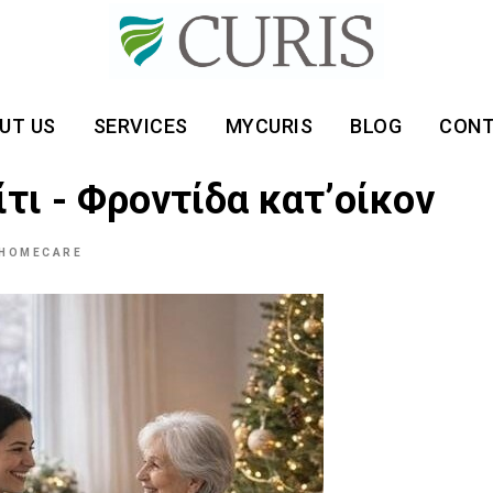
UT US
SERVICES
MYCURIS
BLOG
CON
τι - Φροντίδα κατ’οίκον
HOMECARE