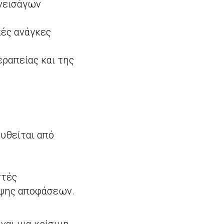
νεισάγων
κές ανάγκες
εραπείας και της
υθείται από
στές
ήψης αποφάσεων.