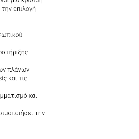
ναι μια κρίσιμη
 την επιλογή
οσωπικού
οστήριξης
ων πλάνων
ς και τις
μματισμό και
σιμοποιήσει την