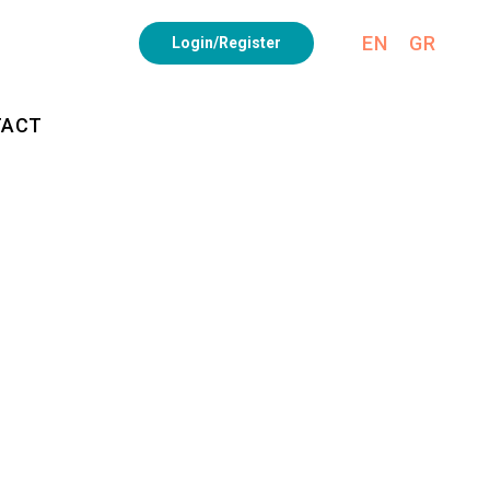
EN
GR
Login/Register
TACT