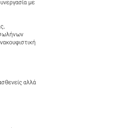
συνεργασία με
ς,
ι σωλήνων
ανακουφιστική
ασθενείς αλλά