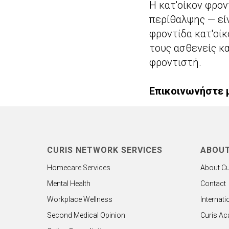
Η κατ'οίκον φρον
περίθαλψης — είν
φροντίδα κατ'οί
τους ασθενείς κα
φροντιστή.
Επικοινωνήστε μ
CURIS NETWORK SERVICES
ABOU
Homecare Services
About Cu
Mental Health
Contact
Workplace Wellness
Internati
Second Medical Opinion
Curis A