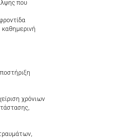
αλψης που
 φροντίδα
ν καθημερινή
υποστήριξη
χείριση χρόνιων
τάστασης,
τραυμάτων,