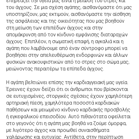
επηρεάζει την υγεία μας είναι η μείωση του στρες και
του άγχους. Σε μια σχέση αγάπης, αισθανόμαστε ότι μας
υποστηρίζουν, μας εκτιμούν, αισθανόμαστε την αίσθηση
της ασφάλειας και της οικειότητας που μας βοηθούν
στη μείωση των επιπέδων άγχους και στην
απομάκρυνση από τον κίνδυνο εμφάνισης διαταραχών
άγχους. Επιπλέον, η σωματική επαφή, η αγκαλιά και η
αγάπη που λαμβάνουμε από έναν σύντροφο μπορεί να
βοηθήσει στην απελευθέρωση ενδορφινών και άλλων
φυσικών ανακουφιστικών από το στρες στο σώμα μας,
μειώνοντας περαιτέρω τα επίπεδα άγχους.
Η αγάπη βελτιώνει επίσης την καρδιαγγειακή μας υγεία.
Έρευνες έχουν δείξει ότι οι άνθρωποι που βρίσκονται
σε ευτυχισμένες, στοργικές σχέσεις έχουν χαμηλότερη
αρτηριακή πίεση, χαμηλότερα ποσοστά καρδιακών
παθήσεων και μειωμένο κίνδυνο καρδιακής προσβολής
ή εγκεφαλικού επεισοδίου. Αυτό πιθανότατα οφείλεται
στο γεγονός ότι η αγάπη μας βοηθά να ζούμε όμορφα,
με λιγότερο άγχος και προωθεί συναισθήματα
χαλάρωσης και ευτυχίας. Αντίθετα, στην περίπτωση