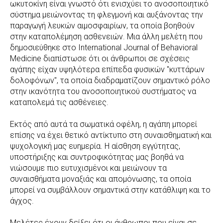
ωκυτοκίνη είναι γνωστό ότι ενισχύει το ανοσοποιητικό
σύστημα μειώνοντας τη φλεγμονή και αυξάνοντας την
παραγωγή λευκών αιμοσφαιρίων, τα οποία βοηθούν
στην καταπολέμηση ασθενειών. Μια άλλη μελέτη που
δημοσιεύθηκε στο International Journal of Behavioral
Medicine διαπίστωσε ότι οι άνθρωποι σε σχέσεις
αγάπης είχαν υψηλότερα επίπεδα φυσικών "κυττάρων
δολοφόνων", τα οποία διαδραματίζουν σημαντικό ρόλο
στην ικανότητα του ανοσοποιητικού συστήματος να
καταπολεμά τις ασθένειες.
Εκτός από αυτά τα σωματικά οφέλη, η αγάπη μπορεί
επίσης να έχει θετικό αντίκτυπο στη συναισθηματική και
ψυχολογική μας ευημερία. Η αίσθηση εγγύτητας,
υποστήριξης και συντροφικότητας μας βοηθά να
νιώσουμε πιο ευτυχισμένοι και μειώνουν τα
συναισθήματα μοναξιάς και απομόνωσης, τα οποία
μπορεί να συμβάλλουν σημαντικά στην κατάθλιψη και το
άγχος.
Μελέτες έχουν δείξει ότι οι άνθρωποι που είναι σε