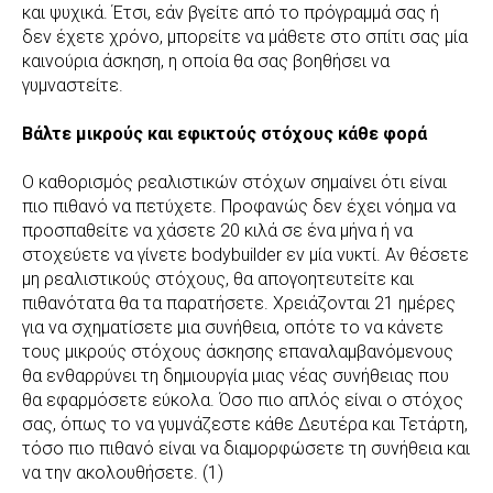
και ψυχικά. Έτσι, εάν βγείτε από το πρόγραμμά σας ή
δεν έχετε χρόνο, μπορείτε να μάθετε στο σπίτι σας μία
καινούρια άσκηση, η οποία θα σας βοηθήσει να
γυμναστείτε.
Βάλτε μικρούς και εφικτούς στόχους κάθε φορά
Ο καθορισμός ρεαλιστικών στόχων σημαίνει ότι είναι
πιο πιθανό να πετύχετε. Προφανώς δεν έχει νόημα να
προσπαθείτε να χάσετε 20 κιλά σε ένα μήνα ή να
στοχεύετε να γίνετε bodybuilder εν μία νυκτί. Αν θέσετε
μη ρεαλιστικούς στόχους, θα απογοητευτείτε και
πιθανότατα θα τα παρατήσετε. Χρειάζονται 21 ημέρες
για να σχηματίσετε μια συνήθεια, οπότε το να κάνετε
τους μικρούς στόχους άσκησης επαναλαμβανόμενους
θα ενθαρρύνει τη δημιουργία μιας νέας συνήθειας που
θα εφαρμόσετε εύκολα. Όσο πιο απλός είναι ο στόχος
σας, όπως το να γυμνάζεστε κάθε Δευτέρα και Τετάρτη,
τόσο πιο πιθανό είναι να διαμορφώσετε τη συνήθεια και
να την ακολουθήσετε. (1)