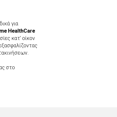
δικά για
ome HealthCare
ίες κατ' οίκον
 εξασφαλίζοντας
τακινήσεων.
ας στο