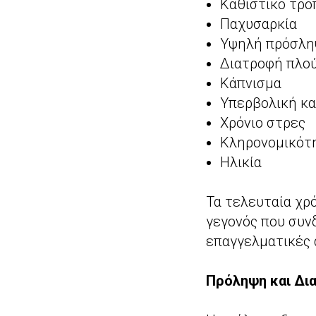
Καθιστικό τρό
Παχυσαρκία
Υψηλή πρόσλη
Διατροφή πλού
Κάπνισμα
Υπερβολική κ
Χρόνιο στρες
Κληρονομικότ
Ηλικία
Τα τελευταία χρ
γεγονός που συν
επαγγελματικές 
Πρόληψη και Δια