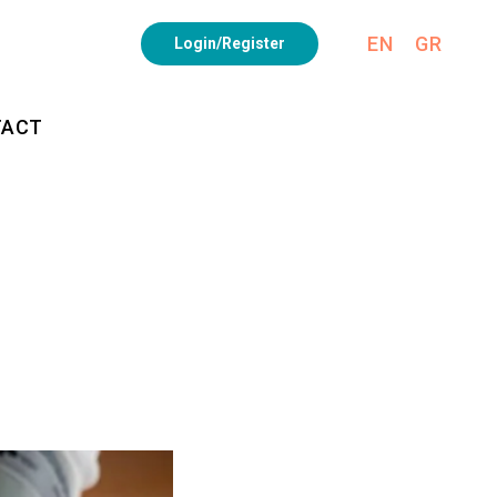
EN
GR
Login/Register
TACT