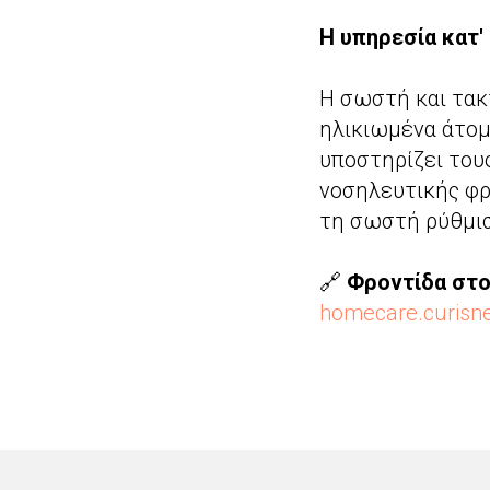
Η υπηρεσία κατ'
Η σωστή και τακτ
ηλικιωμένα άτομ
υποστηρίζει του
νοσηλευτικής φρ
τη σωστή ρύθμισ
🔗
Φροντίδα στο 
homecare.curisn