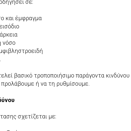
οδηγήσει σε:
σο και έμφραγμα
εισόδιο
άρκεια
ή νόσο
αμφιβληστροειδή
α
ελεί βασικό τροποποιήσιμο παράγοντα κινδύνου
 προλάβουμε ή να τη ρυθμίσουμε.
δύνου
τασης σχετίζεται με: