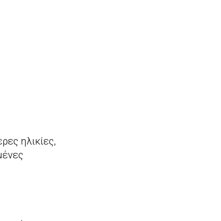
ρες ηλικίες,
μένες