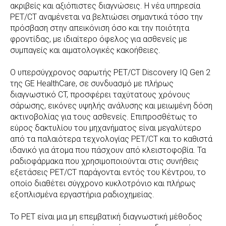
ακριβείς και αξιόπιστες διαγνώσεις. Η νέα υπηρεσία
PET/CT αναμένεται να βελτιώσει σημαντικά τόσο την
πρόσβαση στην απεικόνιση όσο και την ποιότητα
φροντίδας, με ιδιαίτερο όφελος για ασθενείς με
συμπαγείς και αιματολογικές κακοήθειες.
Ο υπερσύγχρονος σαρωτής PET/CT Discovery IQ Gen 2
της GE HealthCare, σε συνδυασμό με πλήρως
διαγνωστικό CT, προσφέρει ταχύτατους χρόνους
σάρωσης, εικόνες υψηλής ανάλυσης και μειωμένη δόση
ακτινοβολίας για τους ασθενείς. Επιπροσθέτως το
εύρος δακτυλίου του μηχανήματος είναι μεγαλύτερο
από τα παλαιότερα τεχνολογίας PET/CT και το καθιστά
ιδανικό για άτομα που πάσχουν από κλειστοφοβία. Τα
ραδιοφάρμακα που χρησιμοποιούνται στις συνήθεις
εξετάσεις PET/CT παράγονται εντός του Κέντρου, το
οποίο διαθέτει σύγχρονο κυκλοτρόνιο και πλήρως
εξοπλισμένα εργαστήρια ραδιοχημείας.
Το PET είναι μια μη επεμβατική διαγνωστική μέθοδος