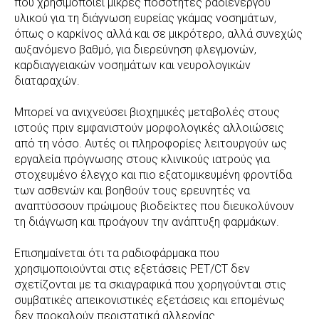
που χρησιμοποιεί μικρές ποσότητες ραδιενεργού
υλικού για τη διάγνωση ευρείας γκάμας νοσημάτων,
όπως ο καρκίνος αλλά και σε μικρότερο, αλλά συνεχώς
αυξανόμενο βαθμό, για διερεύνηση φλεγμονών,
καρδιαγγειακών νοσημάτων και νευρολογικών
διαταραχών.
Μπορεί να ανιχνεύσει βιοχημικές μεταβολές στους
ιστούς πριν εμφανιστούν μορφολογικές αλλοιώσεις
από τη νόσο. Αυτές οι πληροφορίες λειτουργούν ως
εργαλεία πρόγνωσης στους κλινικούς ιατρούς για
στοχευμένο έλεγχο και πιο εξατομικευμένη φροντίδα
των ασθενών και βοηθούν τους ερευνητές να
αναπτύσσουν πρώιμους βιοδείκτες που διευκολύνουν
τη διάγνωση και προάγουν την ανάπτυξη φαρμάκων.
Επισημαίνεται ότι τα ραδιοφάρμακα που
χρησιμοποιούνται στις εξετάσεις PET/CT δεν
σχετίζονται με τα σκιαγραφικά που χορηγούνται στις
συμβατικές απεικονιστικές εξετάσεις και επομένως
δεν προκαλούν περιστατικά αλλεργίας.