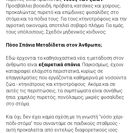
Προσβάλλει βοοειδή, πρόβατα, κατσίκες και χοίρους,
προκαλώντας πυρετό και επώδυνες φυσαλίδες στο
στόμα και τα πόδια τους. Για τους κτηνοτρόφους και την
αγροτική οικονομία, αποτελεί σοβαρό πλήγμα. Για εμάς,
τους υπόλοιπους; Σχεδόν μηδενικός κίνδυνος.
Πόσο Σπάνια Μεταδίδεται στον Άνθρωπο;
Εδώ έρχονται τα καθησυχαστικά νέα: η μετάδοση στον
άνθρωπο είναι
εξαιρετικά σπάνια
. Παγκοσμίως, έχουν
καταγραφεί ελάχιστα περιστατικά, κυρίως σε
επαγγελματίες που εργάζονται καθημερινά με νοσούντα
ζώα - κτηνιάτρους και κτηνοτρόφους. Ακόμα και σε
αυτές τις περιπτώσεις, τα συμπτώματα είναι συνήθως
ήπια: χαμηλός πυρετός, πονόλαιμος, μικρές φυσαλίδες
στο στόμα.
Και όχι, δεν έχει καμία σχέση με τη γνωστή "νόσο χέρι-
πόδι-στόμα" που συναντάμε σε παιδικούς σταθμούς -
αυτή προκαλείται από εντελώς διαφορετικούς ιούς.