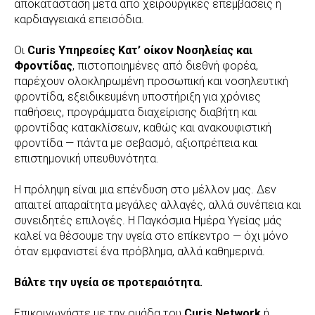
αποκατάσταση μετά από χειρουργικές επεμβάσεις ή
καρδιαγγειακά επεισόδια.
Οι
Curis Υπηρεσίες Κατ’ οίκον Νοσηλείας και
Φροντίδας
, πιστοποιημένες από διεθνή φορέα,
παρέχουν ολοκληρωμένη προσωπική και νοσηλευτική
φροντίδα, εξειδικευμένη υποστήριξη για χρόνιες
παθήσεις, προγράμματα διαχείρισης διαβήτη και
φροντίδας κατακλίσεων, καθώς και ανακουφιστική
φροντίδα — πάντα με σεβασμό, αξιοπρέπεια και
επιστημονική υπευθυνότητα.
Η πρόληψη είναι μια επένδυση στο μέλλον μας. Δεν
απαιτεί απαραίτητα μεγάλες αλλαγές, αλλά συνέπεια και
συνειδητές επιλογές. Η Παγκόσμια Ημέρα Υγείας μάς
καλεί να θέσουμε την υγεία στο επίκεντρο — όχι μόνο
όταν εμφανιστεί ένα πρόβλημα, αλλά καθημερινά.
Βάλτε την υγεία σε προτεραιότητα.
Επικοινωνήστε με την ομάδα του
Curis Network
ή