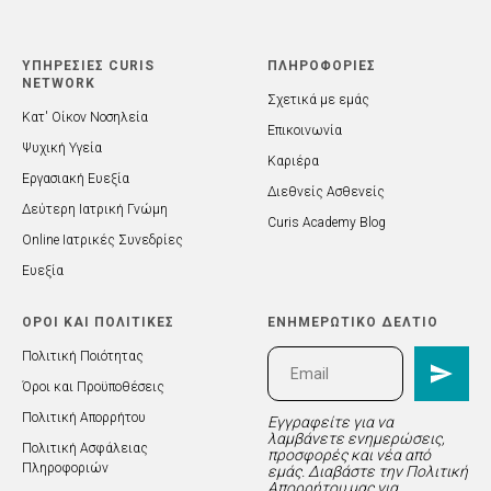
ΥΠΗΡΕΣΙΕΣ CURIS
ΠΛΗΡΟΦΟΡΙΕΣ
NETWORK
Σχετικά με εμάς
Κατ' Οίκον Νοσηλεία
Επικοινωνία
Ψυχική Υγεία
Καριέρα
Εργασιακή Ευεξία
Διεθνείς Ασθενείς
Δεύτερη Ιατρική Γνώμη
Curis Academy Blog
Online Ιατρικές Συνεδρίες
Ευεξία
ΟΡΟΙ ΚΑΙ ΠΟΛΙΤΙΚΕΣ
ΕΝΗΜΕΡΩΤΙΚΟ ΔΕΛΤΙΟ
Πολιτική Ποιότητας
Όροι και Προϋποθέσεις
Πολιτική Απορρήτου
Εγγραφείτε για να
λαμβάνετε ενημερώσεις,
Πολιτική Ασφάλειας
προσφορές και νέα από
Πληροφοριών
εμάς. Διαβάστε την Πολιτική
Απορρήτου μας για