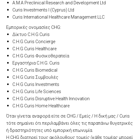
A.M.A Preclinical Research and Development Ltd
Curis Investments I (Cyprus) Ltd
Curis International Healthcare Management LLC
Εμπορικές ονομασίες CHG:
Δίκτυο C.H.G Curis
C.H.G Curis Concierge
C.H.G Curis Healthcare
C.H.G Curis Φυσικοθεραπεία
Εργαστήρια C.H.G. Curis
C.H.G Curis Biomedical
C.H.G Curis Συμβουλές
C.H.G Curis Investments
C.H.G Curis Life Sciences
C.H.G Curis Disruptive Health Innovation
C.H.G Curis Home Healthcare
Όταν γίνεται αναφορά είτε σε CHG / Εμείς / Η δική μας / Curis
τότε σημαίνει ότι περιλαμβάνει όλες τις παραπάνω θυγατρικές
ή δραστηριότητες υπό εμπορική επωνυμία.
Η CHG διατηρεί τους ακόλουθους τομείς (κάθε τομέας μπορεί