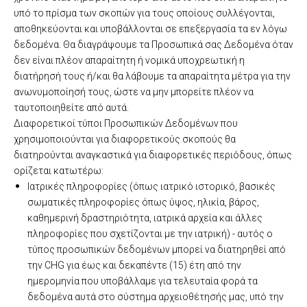
υπό το πρίσμα των σκοπών για τους οποίους συλλέγονται,
αποθηκεύονται και υποβάλλονται σε επεξεργασία τα εν λόγω
δεδομένα. Θα διαγράψουμε τα Προσωπικά σας Δεδομένα όταν
δεν είναι πλέον απαραίτητη ή νομικά υποχρεωτική η
διατήρησή τους ή/και θα λάβουμε τα απαραίτητα μέτρα για την
ανωνυμοποίησή τους, ώστε να μην μπορείτε πλέον να
ταυτοποιηθείτε από αυτά.
Διαφορετικοί τύποι Προσωπικών Δεδομένων που
χρησιμοποιούνται για διαφορετικούς σκοπούς θα
διατηρούνται αναγκαστικά για διαφορετικές περιόδους, όπως
ορίζεται κατωτέρω:
Ιατρικές πληροφορίες (όπως ιατρικό ιστορικό, βασικές
σωματικές πληροφορίες όπως ύψος, ηλικία, βάρος,
καθημερινή δραστηριότητα, ιατρικά αρχεία και άλλες
πληροφορίες που σχετίζονται με την ιατρική) - αυτός ο
τύπος προσωπικών δεδομένων μπορεί να διατηρηθεί από
την CHG για έως και δεκαπέντε (15) έτη από την
ημερομηνία που υποβάλλαμε για τελευταία φορά τα
δεδομένα αυτά στο σύστημα αρχειοθέτησής μας, υπό την