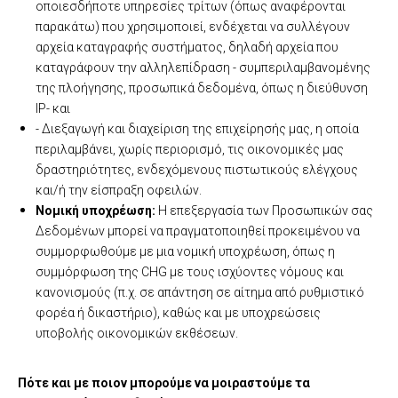
οποιεσδήποτε υπηρεσίες τρίτων (όπως αναφέρονται
παρακάτω) που χρησιμοποιεί, ενδέχεται να συλλέγουν
αρχεία καταγραφής συστήματος, δηλαδή αρχεία που
καταγράφουν την αλληλεπίδραση - συμπεριλαμβανομένης
της πλοήγησης, προσωπικά δεδομένα, όπως η διεύθυνση
IP- και
- Διεξαγωγή και διαχείριση της επιχείρησής μας, η οποία
περιλαμβάνει, χωρίς περιορισμό, τις οικονομικές μας
δραστηριότητες, ενδεχόμενους πιστωτικούς ελέγχους
και/ή την είσπραξη οφειλών.
Νομική υποχρέωση:
Η επεξεργασία των Προσωπικών σας
Δεδομένων μπορεί να πραγματοποιηθεί προκειμένου να
συμμορφωθούμε με μια νομική υποχρέωση, όπως η
συμμόρφωση της CHG με τους ισχύοντες νόμους και
κανονισμούς (π.χ. σε απάντηση σε αίτημα από ρυθμιστικό
φορέα ή δικαστήριο), καθώς και με υποχρεώσεις
υποβολής οικονομικών εκθέσεων.
Πότε και με ποιον μπορούμε να μοιραστούμε τα