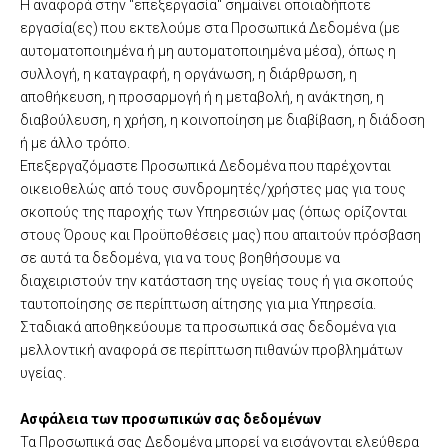
Η αναφορά στην "επεξεργασία" σημαίνει οποιαδήποτε
εργασία(ες) που εκτελούμε στα Προσωπικά Δεδομένα (με
αυτοματοποιημένα ή μη αυτοματοποιημένα μέσα), όπως η
συλλογή, η καταγραφή, η οργάνωση, η διάρθρωση, η
αποθήκευση, η προσαρμογή ή η μεταβολή, η ανάκτηση, η
διαβούλευση, η χρήση, η κοινοποίηση με διαβίβαση, η διάδοση
ή με άλλο τρόπο.
Επεξεργαζόμαστε Προσωπικά Δεδομένα που παρέχονται
οικειοθελώς από τους συνδρομητές/χρήστες μας για τους
σκοπούς της παροχής των Υπηρεσιών μας (όπως ορίζονται
στους Όρους και Προϋποθέσεις μας) που απαιτούν πρόσβαση
σε αυτά τα δεδομένα, για να τους βοηθήσουμε να
διαχειριστούν την κατάσταση της υγείας τους ή για σκοπούς
ταυτοποίησης σε περίπτωση αίτησης για μια Υπηρεσία.
Σταδιακά αποθηκεύουμε τα προσωπικά σας δεδομένα για
μελλοντική αναφορά σε περίπτωση πιθανών προβλημάτων
υγείας.
Ασφάλεια των προσωπικών σας δεδομένων
Τα Προσωπικά σας Δεδομένα μπορεί να εισάγονται ελεύθερα