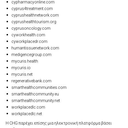
cypharmacyonline.com
cyprus4treatment.com
cyprushealthnetwork.com
cyprushealthtourism.org
cyprusoncology.com
cyworkhealth.com
cyworkplacedr.com
humantissuenetwork.com
medigencegroup.com
mycuris.health
mycuris.io
mycuris.net
regenerativebank.com
smarthealthcommunities.com
smarthealthcommunity.eu
smarthealthcommunity.net
workplacedlc.com
workplacedlc.net
Η CHG παρέχει επίσης μια ηλεκτρονική πλατφόρμα βάσει