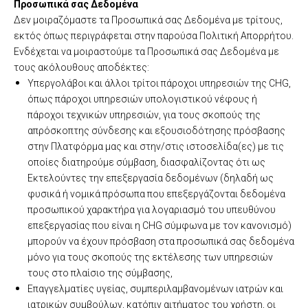
Προσωπικά σας Δεδομένα
Δεν μοιραζόμαστε τα Προσωπικά σας Δεδομένα με τρίτους,
εκτός όπως περιγράφεται στην παρούσα Πολιτική Απορρήτου.
Ενδέχεται να μοιραστούμε τα Προσωπικά σας Δεδομένα με
τους ακόλουθους αποδέκτες:
Υπεργολάβοι και άλλοι τρίτοι πάροχοι υπηρεσιών της CHG,
όπως πάροχοι υπηρεσιών υπολογιστικού νέφους ή
πάροχοι τεχνικών υπηρεσιών, για τους σκοπούς της
απρόσκοπτης σύνδεσης και εξουσιοδότησης πρόσβασης
στην Πλατφόρμα μας και στην/στις ιστοσελίδα(ες) με τις
οποίες διατηρούμε σύμβαση, διασφαλίζοντας ότι ως
Εκτελούντες την επεξεργασία δεδομένων (δηλαδή ως
φυσικά ή νομικά πρόσωπα που επεξεργάζονται δεδομένα
προσωπικού χαρακτήρα για λογαριασμό του υπευθύνου
επεξεργασίας που είναι η CHG σύμφωνα με τον κανονισμό)
μπορούν να έχουν πρόσβαση στα προσωπικά σας δεδομένα
μόνο για τους σκοπούς της εκτέλεσης των υπηρεσιών
τους στο πλαίσιο της σύμβασης,
Επαγγελματίες υγείας, συμπεριλαμβανομένων ιατρών και
ιατρικών συμβούλων, κατόπιν αιτήματος του χρήστη, οι