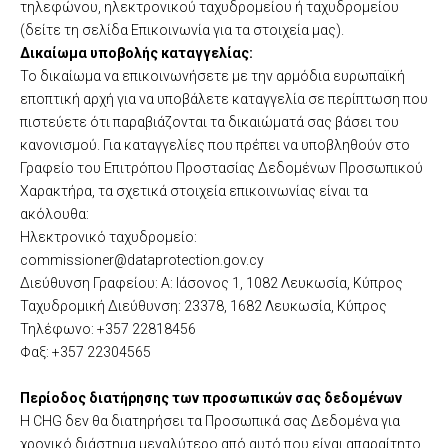
τηλεφώνου, ηλεκτρονικού ταχυδρομείου ή ταχυδρομείου
(δείτε τη σελίδα Επικοινωνία για τα στοιχεία μας).
Δικαίωμα υποβολής καταγγελίας:
Το δικαίωμα να επικοινωνήσετε με την αρμόδια ευρωπαϊκή
εποπτική αρχή για να υποβάλετε καταγγελία σε περίπτωση που
πιστεύετε ότι παραβιάζονται τα δικαιώματά σας βάσει του
κανονισμού. Για καταγγελίες που πρέπει να υποβληθούν στο
Γραφείο του Επιτρόπου Προστασίας Δεδομένων Προσωπικού
Χαρακτήρα, τα σχετικά στοιχεία επικοινωνίας είναι τα
ακόλουθα:
Ηλεκτρονικό ταχυδρομείο:
commissioner@dataprotection.gov.cy
Διεύθυνση Γραφείου: Α: Ιάσονος 1, 1082 Λευκωσία, Κύπρος
Ταχυδρομική Διεύθυνση: 23378, 1682 Λευκωσία, Κύπρος
Τηλέφωνο: +357 22818456
Φαξ: +357 22304565
Περίοδος διατήρησης των προσωπικών σας δεδομένων
Η CHG δεν θα διατηρήσει τα Προσωπικά σας Δεδομένα για
χρονικό διάστημα μεγαλύτερο από αυτό που είναι απαραίτητο