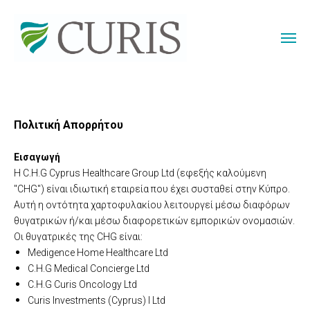
Πολιτική Απορρήτου
Εισαγωγή
Η C.H.G Cyprus Healthcare Group Ltd (εφεξής καλούμενη
"CHG") είναι ιδιωτική εταιρεία που έχει συσταθεί στην Κύπρο.
Αυτή η οντότητα χαρτοφυλακίου λειτουργεί μέσω διαφόρων
θυγατρικών ή/και μέσω διαφορετικών εμπορικών ονομασιών.
Οι θυγατρικές της CHG είναι:
Medigence Home Healthcare Ltd
C.H.G Medical Concierge Ltd
C.H.G Curis Oncology Ltd
Curis Investments (Cyprus) I Ltd