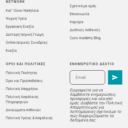
NETWORK
Σχετικά με εμάς
Κατ' Οίκον Νοσηλεία
Επικοινωνία
Ψυχική Υγεία
Καριέρα
Εργασιακή Ευεξία
Διεθνείς Ασθενείς
Δεύτερη Ιατρική Γνώμη
Curis Academy Blog
Online Ιατρικές Συνεδρίες
Ευεξία
ΟΡΟΙ ΚΑΙ ΠΟΛΙΤΙΚΕΣ
ΕΝΗΜΕΡΩΤΙΚΟ ΔΕΛΤΙΟ
Πολιτική Ποιότητας
Όροι και Προϋποθέσεις
Πολιτική Απορρήτου
Εγγραφείτε για να
λαμβάνετε ενημερώσεις,
Πολιτική Ασφάλειας
προσφορές και νέα από
Πληροφοριών
εμάς. Διαβάστε την Πολιτική
Απορρήτου μας για
Δικαιώματα Ασθενών
λεπτομέρειες σχετικά με το
πώς διαχειριζόμαστε τα
Πολιτική Υγείας & Ασφάλειας
δεδομένα σας.