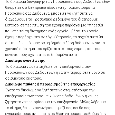
Το δικαίωμα διαγραφής των Προσωπικών σας Δεδομένων.Εάν
θεωρείτε ότι δεν πρέπει πλέον να χρησιμοποιούμε τα
Προσωπικά σας Δεδομένα, μπορείτε να ζητήσετε να
διαγράψουμε τα Προσωπικά Δεδομένα που διατηρούμε.
Ωστόσο, σε περίπτωση που έχουμε παράσχει μια Υπηρεσία
που απαιτεί τη διατήρηση ενός αρχείου βάσει του οποίου
έχουμε παράσχει την εν λόγω Υπηρεσία, το αρχείο αυτό θα
διατηρηθεί από εμάς σε μη δημόσια βάση δεδομένων για το
χρονικό διάστημα που ορίζεται από τους νόμους και τους
κανονισμούς σχετικά με τα δεδομένα αυτά.
Δικαίωμα εναντίωσης:
Το δικαίωμα να αντιταχθείτε στην επεξεργασία των
Προσωπικών σας Δεδομένων ή να την περιορίσετε μόνο σε
ορισμένους σκοπούς.
Δικαίωμα παύσης ή περιορισμού της επεξεργασίας:
Έχετε το δικαίωμα να ζητήσετε να σταματήσουμε την
επεξεργασία των προσωπικών σας δεδομένων ή να μας
ζητήσετε να περιορίσουμε την επεξεργασία. Μόλις λάβουμε
το αίτημα, θα επικοινωνήσουμε μαζί σας και θα σας
ενημερώσουμε αν είμαστε σε θέση να συμμορφωθούμε ή αν