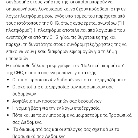
συνδρομής στους χρήστες της, οι οποίοι μπορούν να
δημιουργήσουν λογαριασμό και να έχουν πρόσβαση στην εν
λόγω πλατφόρμα μέσω ενός υπο-τομέα που παρέχεται από
τους ιστότοπους της CHG, όπως αναφέρεται ανωτέρω ("Η
πλατφόρμα"). Η πλατφόρμα αποτελείται από λογισμικό που
αναπτύχθηκε από την CHG ή/και τις θυγατρικές της και
παρέχει τη δυνατότητα στους συνδρομητές/χρήστες της να
επικοινωνούν μέσω διαφόρων εφαρμογών για τη λήψη
υπηρεσιών.
Η ακόλουθη δήλωση περιγράφει την "Πολιτική απορρήτου"
της CHG, η οποία σας ενημερώνει για τα εξής:
Οι τύποι προσωπικών δεδομένων που επεξεργαζόμαστε
Οι σκοποί της επεξεργασίας των προσωπικών σας
δεδομένων
Ασφάλεια των προσωπικών σας δεδομένων
Η νομική βάση για την εν λόγω επεξεργασία
Πότε και με ποιον μπορούμε να μοιραστούμε τα Προσωπικά
σας Δεδομένα
Τα δικαιώματά σας και οι επιλογές σας σχετικά με τα
Προσωπικά σας Δεδομένα