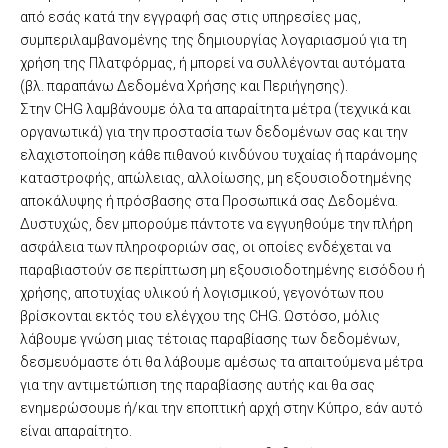
από εσάς κατά την εγγραφή σας στις υπηρεσίες μας,
συμπεριλαμβανομένης της δημιουργίας λογαριασμού για τη
χρήση της Πλατφόρμας, ή μπορεί να συλλέγονται αυτόματα
(βλ. παραπάνω Δεδομένα Χρήσης και Περιήγησης).
Στην CHG λαμβάνουμε όλα τα απαραίτητα μέτρα (τεχνικά και
οργανωτικά) για την προστασία των δεδομένων σας και την
ελαχιστοποίηση κάθε πιθανού κινδύνου τυχαίας ή παράνομης
καταστροφής, απώλειας, αλλοίωσης, μη εξουσιοδοτημένης
αποκάλυψης ή πρόσβασης στα Προσωπικά σας Δεδομένα.
Δυστυχώς, δεν μπορούμε πάντοτε να εγγυηθούμε την πλήρη
ασφάλεια των πληροφοριών σας, οι οποίες ενδέχεται να
παραβιαστούν σε περίπτωση μη εξουσιοδοτημένης εισόδου ή
χρήσης, αποτυχίας υλικού ή λογισμικού, γεγονότων που
βρίσκονται εκτός του ελέγχου της CHG. Ωστόσο, μόλις
λάβουμε γνώση μιας τέτοιας παραβίασης των δεδομένων,
δεσμευόμαστε ότι θα λάβουμε αμέσως τα απαιτούμενα μέτρα
για την αντιμετώπιση της παραβίασης αυτής και θα σας
ενημερώσουμε ή/και την εποπτική αρχή στην Κύπρο, εάν αυτό
είναι απαραίτητο.