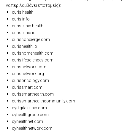
να περιλαμβάνει υποτομείς):
curis.health
curis.info
curisclinic.health
curisclinic.io
curisconcierge.com
curishealth.io
curishomehealth.com
curislifesciences.com
curisnetwork.com
curisnetwork.org
curisoncology.com
curissmart.com
curissmarthealth.com
curissmarthealthcommunity.com
cydigitalclinic.com
cyhealthgroup.com
cyhealthnet.com
cyhealthnetwork.com