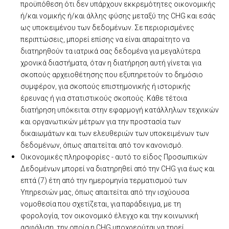
προϋπόθεση ότι δεν υπάρχουν εκκρεμότητες οικονομικής
ή/και νομικής ή/και άλλης φύσης μεταξύ της CHG και εσάς
ως υποκειμένου των δεδομένων. Σε περιορισμένες
περιπτώσεις, μπορεί επίσης να είναι απαραίτητο να
διατηρηθούν τα ιατρικά σας δεδομένα για μεγαλύτερα
χρονικά διαστήματα, όταν η διατήρηση αυτή γίνεται για
σκοπούς αρχειοθέτησης που εξυπηρετούν το δημόσιο
συμφέρον, για σκοπούς επιστημονικής ή ιστορικής
έρευνας ή για στατιστικούς σκοπούς. Κάθε τέτοια
διατήρηση υπόκειται στην εφαρμογή κατάλληλων τεχνικών
και οργανωτικών μέτρων για την προστασία των
δικαιωμάτων και των ελευθεριών των υποκειμένων των
δεδομένων, όπως απαιτείται από τον κανονισμό.
Οικονομικές πληροφορίες - αυτό το είδος Προσωπικών
Δεδομένων μπορεί να διατηρηθεί από την CHG για έως και
επτά (7) έτη από την ημερομηνία τερματισμού των
Υπηρεσιών μας, όπως απαιτείται από την ισχύουσα
νομοθεσία που σχετίζεται, για παράδειγμα, με τη
φορολογία, τον οικονομικό έλεγχο και την κοινωνική
ασφάλιση, την οποία η CHG υποχρεούται να τηρεί.