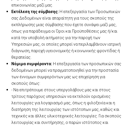
επικοινωνίας μαζί μας.
Εκτέλεση της σύμβασης:
Η επεξεργασία των Προσωπικών
σας Δεδομένων είναι απαραίτητη για τους σκοπούς της
εκπλήρωσης μιας σύμβασης που έχετε συνάψει μαζί μας,
όπως για παράδειγμα οι Όροι και Προϋποθέσεις μας ή/και
κατά την υποβολή αιτήματος για την παροχή των
Υπηρεσιών μας, οι οποίες μπορεί να περιλαμβάνουν ιατρική
διάγνωση, παροχή υγειονομικής ή κοινωνικής φροντίδας ή
θεραπείας.
Νόμιμα συμφέροντα:
Η επεξεργασία των προσωπικών σας
δεδομένων μπορεί να πραγματοποιηθεί για την προστασία
των έννομων συμφερόντων μας ως επιχείρηση για
σκοπούς όπως:
- Να επιτρέπουμε στους υπεργολάβους μας και στους
τρίτους παρόχους υπηρεσιών να εκτελούν ορισμένες
λειτουργίες για λογαριασμό μας, όπως η φιλοξενία και η
διατήρηση της λειτουργίας των ιστότοπων μας, καθώς και
τεχνικές και άλλες υλικοτεχνικές λειτουργίες. Για σκοπούς
λειτουργίας και συντήρησης, ο παρών ιστότοπος και