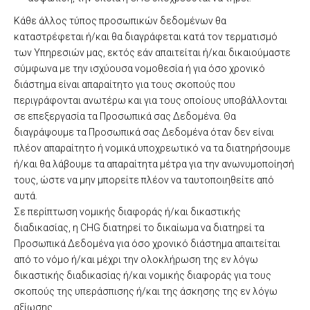
Κάθε άλλος τύπος προσωπικών δεδομένων θα
καταστρέφεται ή/και θα διαγράφεται κατά τον τερματισμό
των Υπηρεσιών μας, εκτός εάν απαιτείται ή/και δικαιούμαστε
σύμφωνα με την ισχύουσα νομοθεσία ή για όσο χρονικό
διάστημα είναι απαραίτητο για τους σκοπούς που
περιγράφονται ανωτέρω και για τους οποίους υποβάλλονται
σε επεξεργασία τα Προσωπικά σας Δεδομένα. Θα
διαγράψουμε τα Προσωπικά σας Δεδομένα όταν δεν είναι
πλέον απαραίτητο ή νομικά υποχρεωτικό να τα διατηρήσουμε
ή/και θα λάβουμε τα απαραίτητα μέτρα για την ανωνυμοποίησή
τους, ώστε να μην μπορείτε πλέον να ταυτοποιηθείτε από
αυτά.
Σε περίπτωση νομικής διαφοράς ή/και δικαστικής
διαδικασίας, η CHG διατηρεί το δικαίωμα να διατηρεί τα
Προσωπικά Δεδομένα για όσο χρονικό διάστημα απαιτείται
από το νόμο ή/και μέχρι την ολοκλήρωση της εν λόγω
δικαστικής διαδικασίας ή/και νομικής διαφοράς για τους
σκοπούς της υπεράσπισης ή/και της άσκησης της εν λόγω
αξίωσης.