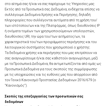
στο αίτημά σας ή/και να σας παρέχουμε τις Υπηρεσίες μας.
Εκτός από τα Προσωπικά σας Δεδομένα, ενδέχεται επίσης να
συλλέγουμε Δεδομένα Χρήσης και Περιήγησης, δηλαδή
πληροφορίες που συλλέγονται αυτόματα από τη χρήση του/
των ιστότοπου/ων και της Πλατφόρμας, όπως διευθύνσεις IP
ή ονόματα τομέων των χρησιμοποιούμενων υπολογιστών,
διευθύνσεις URI, την ώρα του/των αιτήματος/ων, τα
χαρακτηριστικά του/των προγράμματος περιήγησης και του
λειτουργικού συστήματος που χρησιμοποιεί ο χρήστης.
Τα δεδομένα χρήσης και περιήγησης που μας επιτρέπουν να
σας αναγνωρίσουμε ή/και σας καθιστούν αναγνωρίσιμο, μαζί
με τα Προσωπικά Δεδομένα, θα αντιμετωπίζονται από εμάς ως
Προσωπικά Δεδομένα για τους σκοπούς της συμμόρφωσης
με τις υποχρεώσεις και τις ευθύνες μας που απορρέουν από
τον Γενικό Κανονισμό Προστασίας Δεδομένων 2016/679 (ο
"Κανονισμός").
Σκοπός της επεξεργασίας των προσωπικών σας
δεδομένων