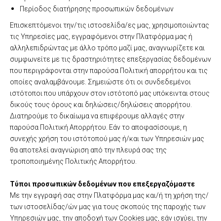
Περίοδος διατήρησης προσωπικών δεδομένων
Επισκεπτόμενοι την/τις ιστοσελίδα/ες μας, χρησιμοποιώντας
τις Υπηρεσίες μας, εγγραφόμενοι στην Πλατφόρμα μας ή
αλληλεπιδρώντας με άλλο τρόπο μαζί μας, αναγνωρίζετε και
συμφωνείτε με τις δραστηριότητες επεξεργασίας δεδομένων
που περιγράφονται στην παρούσα Πολιτική απορρήτου και τις
οποίες αναλαμβάνουμε. Σημειώστε ότι οι συνδεδεμένοι
ιστότοποι που υπάρχουν στον ιστότοπό μας υπόκεινται στους
δικούς τους όρους και δηλώσεις/δηλώσεις απορρήτου.
Διατηρούμε το δικαίωμα να επιφέρουμε αλλαγές στην
παρούσα Πολιτική Απορρήτου. Εάν το αποφασίσουμε, η
συνεχής χρήση του ιστότοπού μας ή/και των Υπηρεσιών μας
θα αποτελεί αναγνώριση από την πλευρά σας της
τροποποιημένης Πολιτικής Απορρήτου.
Τύποι προσωπικών δεδομένων που επεξεργαζόμαστε
Με την εγγραφή σας στην Πλατφόρμα μας και/ή τη χρήση της/
των ιστοσελίδας/ών μας για τους σκοπούς της παροχής των
Υπηρεσιών μας, την αποδοχή των Cookies μας, εάν ισχύει, την