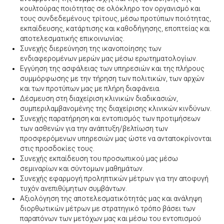
κουλτούρας ποιότητας σε ολόκληρο τον οργανισμό και
τους συνδεδεμένους τρίτους, μέσω προτύπων ποιότητας,
εκπαίδευσης, κατάρτισης και καθοδήγησης, εποπτείας και
αποτελεσματικής επικοινωνίας.
Συνεχής διερεύνηση της ικανοποίησης των
ενδιαφερομένων μερών μας μέσω ερωτηματολογίων.
Εγγύηση της ασφάλειας των υπηρεσιών και της πλήρους
συμμόρφωσης με την τήρηση των πολιτικών, των αρχών
και των προτύπων μας με πλήρη διαφάνεια.
Δέσμευση στη διαχείριση κλινικών διαδικασιών,
συμπεριλαμβανομένης της διαχείρισης κλινικών κινδύνων.
Συνεχής παρατήρηση και εντοπισμός των προτιμήσεων
των ασθενών για την ανάπτυξη/βελτίωση των
προσφερόμενων υπηρεσιών μας ώστε να ανταποκρίνονται
στις προσδοκίες τους.
Συνεχής εκπαίδευση του προσωπικού μας μέσω
σεμιναρίων και σύντομων μαθημάτων.
Συνεχής εφαρμογή προληπτικών μέτρων για την αποφυγή
τυχόν ανεπιθύμητων συμβάντων.
Αξιολόγηση της αποτελεσματικότητάς μας και ανάληψη
διορθωτικών μέτρων με στρατηγικό τρόπο βάσει των
παραπόνων των μετόχων μας και μέσω του εντοπισμού