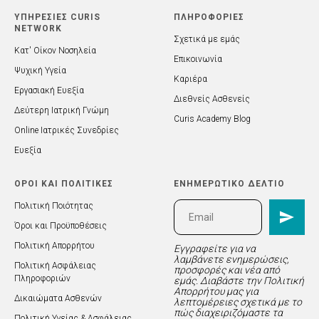
ΥΠΗΡΕΣΙΕΣ CURIS
ΠΛΗΡΟΦΟΡΙΕΣ
NETWORK
Σχετικά με εμάς
Κατ' Οίκον Νοσηλεία
Επικοινωνία
Ψυχική Υγεία
Καριέρα
Εργασιακή Ευεξία
Διεθνείς Ασθενείς
Δεύτερη Ιατρική Γνώμη
Curis Academy Blog
Online Ιατρικές Συνεδρίες
Ευεξία
ΟΡΟΙ ΚΑΙ ΠΟΛΙΤΙΚΕΣ
ΕΝΗΜΕΡΩΤΙΚΟ ΔΕΛΤΙΟ
Πολιτική Ποιότητας
Όροι και Προϋποθέσεις
Πολιτική Απορρήτου
Εγγραφείτε για να
λαμβάνετε ενημερώσεις,
Πολιτική Ασφάλειας
προσφορές και νέα από
Πληροφοριών
εμάς. Διαβάστε την Πολιτική
Απορρήτου μας για
Δικαιώματα Ασθενών
λεπτομέρειες σχετικά με το
πώς διαχειριζόμαστε τα
Πολιτική Υγείας & Ασφάλειας