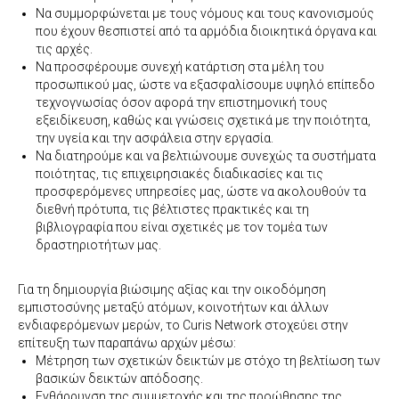
Να συμμορφώνεται με τους νόμους και τους κανονισμούς
που έχουν θεσπιστεί από τα αρμόδια διοικητικά όργανα και
τις αρχές.
Να προσφέρουμε συνεχή κατάρτιση στα μέλη του
προσωπικού μας, ώστε να εξασφαλίσουμε υψηλό επίπεδο
τεχνογνωσίας όσον αφορά την επιστημονική τους
εξειδίκευση, καθώς και γνώσεις σχετικά με την ποιότητα,
την υγεία και την ασφάλεια στην εργασία.
Να διατηρούμε και να βελτιώνουμε συνεχώς τα συστήματα
ποιότητας, τις επιχειρησιακές διαδικασίες και τις
προσφερόμενες υπηρεσίες μας, ώστε να ακολουθούν τα
διεθνή πρότυπα, τις βέλτιστες πρακτικές και τη
βιβλιογραφία που είναι σχετικές με τον τομέα των
δραστηριοτήτων μας.
Για τη δημιουργία βιώσιμης αξίας και την οικοδόμηση
εμπιστοσύνης μεταξύ ατόμων, κοινοτήτων και άλλων
ενδιαφερόμενων μερών, το Curis Network στοχεύει στην
επίτευξη των παραπάνω αρχών μέσω:
Μέτρηση των σχετικών δεικτών με στόχο τη βελτίωση των
βασικών δεικτών απόδοσης.
Ενθάρρυνση της συμμετοχής και της προώθησης της