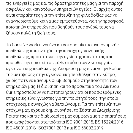
τις ενέργειές μας και τις δραστηριότητές μας για την παροχή
ασφαλών και καινοτόμων υπηρεσιών υγείας. Οι αρχές αυτές
είναι απαραίτητες για την επίτευξη της φιλοδοξίας μας να
αναγνωριστούμε και να μας εμπιστεύονται για την προσφορά
ποιοτικών υπηρεσιών που βοηθούν τους ανθρώπους να
ζήσουν καλά τη ζωή τους.
Το Curis Network είναι ένα καινοτόμο δίκτυο υγειονομικής
περίθαλψης που ενισχύει την παροχή υγειονομικής
περίθαλψης, προστατεύει την υγεία της κοινότητας και
προωθεί την αριστεία σε κάθε στάδιο των λειτουργιών
υγειονομικής περίθαλψης. Δέσμευσή μας είναι να ηγηθούμε
της μετάβασης στην υγειονομική περίθαλψη στην Κύπρο,
χωρίς ποτέ να κάνουμε συμβιβασμούς στην ποιότητα των
υπηρεσιών μας. Η διοίκηση και το προσωπικό του Δικτύου
Curis προσπαθούν να πιστοποιήσουν ότι οι προσφερόμενες
υπηρεσίες είναι γνωστές για την ποιότητά τους, την οποία
στοχεύουμε συνεχώς να βελτιώνουμε. Για την επίτευξη των
στόχων μας, έχουμε δημιουργήσει το Σύστημα Διαχείρισης
Ποιότητας και τις διαδικασίες μας σύμφωνα με τις απαιτήσεις
που αναφέρονται στα πρότυπα ISO 9001:2015, BS 15224:2016,
ISO 45001:2018, ISO27001:2013 και ISO 56002:2019.