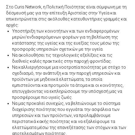
Στο Curis Network, η Πολιτική Ποιότητας είναι σύμφωνη με τη
δέσμευσή μας για την επίτευξη Αριστείας στην Υγεία και
επικεντρώνεται στις ακόλουθες κατευθυντήριες γραμμές και
αρχές:
Υποστήριξη των κοινοτήτων και των ενδιαφερομένων
μερών/ενδιαφερόμενων φορέων για τη βελτίωση της
κατάστασης της υγείας και της ευεξίας τους μέσω της
προσφοράς υπηρεσιών σχετικών με την υγεία.
Να ακολουθήσει τις τεχνολογικές εξελίξεις και τις
διεθνείς καλές πρακτικές στην παροχή φροντίδας.
Να καλλιεργήσουμε μια νοοτροπία ποιότητας με στόχο το
σχεδιασμό, την ανάπτυξη και την παροχή υπηρεσιών και
προϊόντων με μηδενικά ελαττώματα, τα οποία
εμπιστεύονται και προτιμούν τα άτομα και οι κοινότητες,
επιτυγχάνοντας να εκπληρώσουμε την υπόσχεσή μας να
προσφέρουμε πιο υγιείς ζωές.
Να μας προκαλεί συνεχώς, να βελτιώνουμε το σύστημα
διαχείρισης ποιότητας που εγγυάται την ασφάλεια των
υπηρεσιών και των προϊόντων, να προλαμβάνουμε
περιστατικά κακής ποιότητας και να εξαλείφουμε τα
ελαττώματα μέσω της επανεξέτασης των στόχων και των
αποτελεσμάτων ποιότητας.